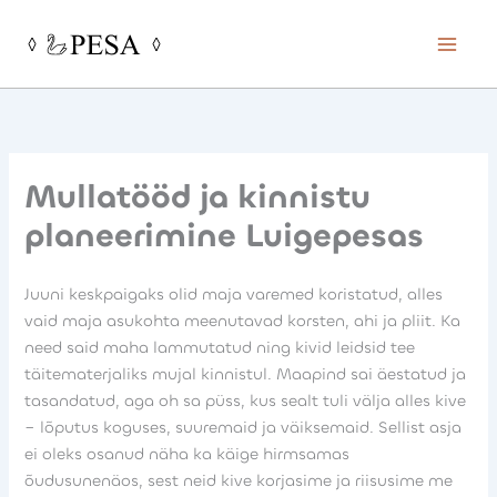
Skip
to
content
Mullatööd ja kinnistu
planeerimine Luigepesas
Juuni keskpaigaks olid maja varemed koristatud, alles
vaid maja asukohta meenutavad korsten, ahi ja pliit. Ka
need said maha lammutatud ning kivid leidsid tee
täitematerjaliks mujal kinnistul. Maapind sai äestatud ja
tasandatud, aga oh sa püss, kus sealt tuli välja alles kive
– lõputus koguses, suuremaid ja väiksemaid. Sellist asja
ei oleks osanud näha ka käige hirmsamas
õudusunenäos, sest neid kive korjasime ja riisusime me