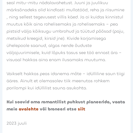
seal mitu-mitu nädalavahetust. Juuni ja juulikuu
märksõnadeks olid kindlasti mullatööd, reha ja riisumine
, ning sellest tegevusest villis käed. Ja oi kuidas kinnistul
muutus kõik aina rohelisemaks ja rohelisemaks – pea
pistsid välja kõiksugu umbrohud ja tüütud põõsad (paju,
metsikud kreegid, kirsid jne). Kivide korjamisega
ühelepoole saanud, algas nende õuduste
väljajuurimisele, kuid lõpuks tasus see töö ennast ära –
visuaal hakkas aina enam ilusamaks muutuma.
Vaikselt hakkas peas idanema mõte – idülliline saun tiigi
ääres. Ainult et olemasolev tiik meenutas rohkem
porilompi kui idüllilist sauna asukohta.
Kui soovid oma romantilist puhkust planeerida, vaata
meie
avalehte
või broneeri otse
siit
2023 juuli