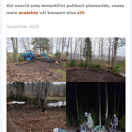
Kui soovid oma romantilist puhkust planeerida, vaata
meie
avalehte
või broneeri otse
siit
November 2023