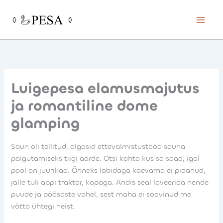
Skip
to
content
Luigepesa elamusmajutus
ja romantiline dome
glamping
Saun oli tellitud, algasid ettevalmistustööd sauna
paigutamiseks tiigi äärde. Otsi kohta kus sa saad, igal
pool on juurikad. Õnneks labidaga kaevama ei pidanud,
jälle tuli appi traktor, kopaga. Andis seal laveerida nende
puude ja põõsaste vahel, sest maha ei soovinud me
võtta ühtegi neist.