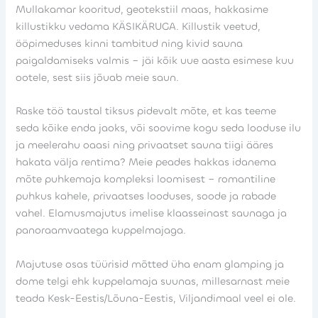
Mullakamar kooritud, geotekstiil maas, hakkasime
killustikku vedama KÄSIKÄRUGA. Killustik veetud,
ööpimeduses kinni tambitud ning kivid sauna
paigaldamiseks valmis – jäi kõik uue aasta esimese kuu
ootele, sest siis jõuab meie saun.
Raske töö taustal tiksus pidevalt mõte, et kas teeme
seda kõike enda jaoks, või soovime kogu seda looduse ilu
ja meelerahu oaasi ning privaatset sauna tiigi ääres
hakata välja rentima? Meie peades hakkas idanema
mõte puhkemaja kompleksi loomisest – romantiline
puhkus kahele, privaatses looduses, soode ja rabade
vahel. Elamusmajutus imelise klaasseinast saunaga ja
panoraamvaatega kuppelmajaga.
Majutuse osas tüürisid mõtted üha enam glamping ja
dome telgi ehk kuppelamaja suunas, millesarnast meie
teada Kesk-Eestis/Lõuna-Eestis, Viljandimaal veel ei ole.