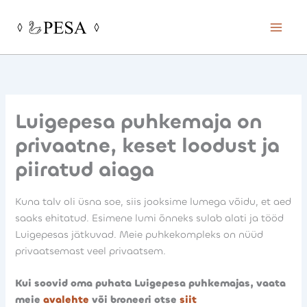
Skip
to
content
Luigepesa puhkemaja on
privaatne, keset loodust ja
piiratud aiaga
Kuna talv oli üsna soe, siis jooksime lumega võidu, et aed
saaks ehitatud. Esimene lumi õnneks sulab alati ja tööd
Luigepesas jätkuvad. Meie puhkekompleks on nüüd
privaatsemast veel privaatsem.
Kui soovid oma puhata Luigepesa puhkemajas, vaata
meie
avalehte
või broneeri otse
siit